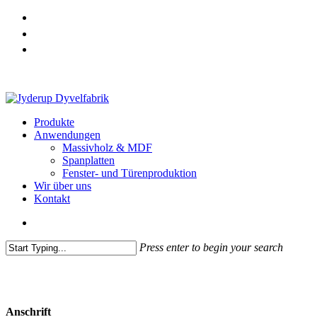
Skip
to
main
content
search
Menu
Produkte
Anwendungen
Massivholz & MDF
Spanplatten
Fenster- und Türenproduktion
Wir über uns
Kontakt
search
Press enter to begin your search
Close
Search
Anschrift