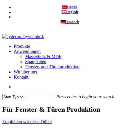
Skip
Dansk
to
English
main
Deutsch
content
search
Menu
Produkte
Anwendungen
Massivholz & MDF
Spanplatten
Fenster- und Türenproduktion
Wir über uns
Kontakt
search
Press enter to begin your search
Close
Search
Für Fenster & Türen Produktion
Empfehlen wir diese Dübel