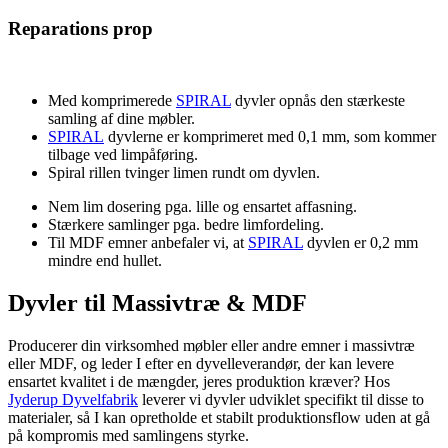
Reparations prop
Med komprimerede
SPIRAL
dyvler opnås den stærkeste
samling af dine møbler.
SPIRAL
dyvlerne er komprimeret med 0,1 mm, som kommer
tilbage ved limpåføring.
Spiral rillen tvinger limen rundt om dyvlen.
Nem lim dosering pga. lille og ensartet affasning.
Stærkere samlinger pga. bedre limfordeling.
Til MDF emner anbefaler vi, at
SPIRAL
dyvlen er 0,2 mm
mindre end hullet.
Dyvler til Massivtræ & MDF
Producerer din virksomhed møbler eller andre emner i massivtræ
eller MDF, og leder I efter en dyvelleverandør, der kan levere
ensartet kvalitet i de mængder, jeres produktion kræver? Hos
Jyderup Dyvelfabrik
leverer vi dyvler udviklet specifikt til disse to
materialer, så I kan opretholde et stabilt produktionsflow uden at gå
på kompromis med samlingens styrke.