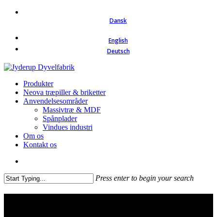
Skip
to
Dansk
main
content
English
Deutsch
search
Menu
Produkter
Neova træpiller & briketter
Anvendelsesområder
Massivtræ & MDF
Spånplader
Vindues industri
Om os
Kontakt os
search
Press enter to begin your search
Close
Search
Dyvler til Massivtræ & MDF