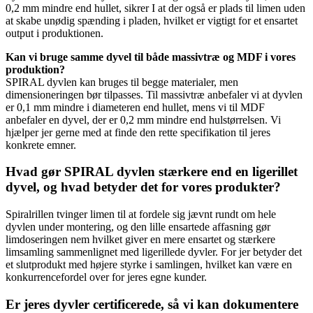
0,2 mm mindre end hullet, sikrer I at der også er plads til limen uden
at skabe unødig spænding i pladen, hvilket er vigtigt for et ensartet
output i produktionen.
Kan vi bruge samme dyvel til både massivtræ og MDF i vores
produktion?
SPIRAL dyvlen kan bruges til begge materialer, men
dimensioneringen bør tilpasses. Til massivtræ anbefaler vi at dyvlen
er 0,1 mm mindre i diameteren end hullet, mens vi til MDF
anbefaler en dyvel, der er 0,2 mm mindre end hulstørrelsen. Vi
hjælper jer gerne med at finde den rette specifikation til jeres
konkrete emner.
Hvad gør SPIRAL dyvlen stærkere end en ligerillet
dyvel, og hvad betyder det for vores produkter?
Spiralrillen tvinger limen til at fordele sig jævnt rundt om hele
dyvlen under montering, og den lille ensartede affasning gør
limdoseringen nem hvilket giver en mere ensartet og stærkere
limsamling sammenlignet med ligerillede dyvler. For jer betyder det
et slutprodukt med højere styrke i samlingen, hvilket kan være en
konkurrencefordel over for jeres egne kunder.
Er jeres dyvler certificerede, så vi kan dokumentere