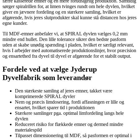
færre kasserede emner og en mere forudsigelig produktion. Samtidig
sørger spiralrillen for, at limen tvinges rundt om hele dyvlen, hvilket
giver en jævnere fordeling og en stærkere samling, hvilket er
afgørende, hvis jeres slutprodukter skal kunne stå distancen hos jeres
egne kunder.
Til MDF-emner anbefaler vi, at SPIRAL dyvlen vælges 0,2 mm
mindre end hullet. Den lille tolerance sikrer den bedste pasform
uden at skabe unødig spænding i pladen, hvilket er særligt relevant,
hvis I arbejder med automatiserede produktionslinjer, hvor præcision
og ensartethed fra dyvel til dyvel er afgørende for et stabilt output.
Fordele ved at vælge Jyderup
Dyvelfabrik som leverandør
Den stærkeste samling af jeres emner, takket være
komprimerede SPIRAL dyvler
Nem og præcis limdosering, fordi affasningen er lille og
ensartet, hvilket sparer tid i produktionen
Stærkere samlinger pga. optimal limfordeling langs hele
dyvlen
Reduceret risiko for flækkede emner og dermed mindre
materialespild
Tilpasset dimensionering til MDF, så pasformen er optimal i