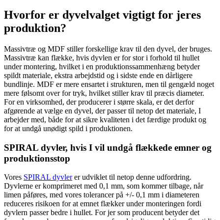
Hvorfor er dyvelvalget vigtigt for jeres
produktion?
Massivtræ og MDF stiller forskellige krav til den dyvel, der bruges.
Massivtræ kan flække, hvis dyvlen er for stor i forhold til hullet
under montering, hvilket i en produktionssammenhæng betyder
spildt materiale, ekstra arbejdstid og i sidste ende en dårligere
bundlinje. MDF er mere ensartet i strukturen, men til gengæld noget
mere følsomt over for tryk, hvilket stiller krav til præcis diameter.
For en virksomhed, der producerer i større skala, er det derfor
afgørende at vælge en dyvel, der passer til netop det materiale, I
arbejder med, både for at sikre kvaliteten i det færdige produkt og
for at undgå unødigt spild i produktionen.
SPIRAL dyvler, hvis I vil undgå flækkede emner og
produktionsstop
Vores
SPIRAL dyvler
er udviklet til netop denne udfordring.
Dyvlerne er komprimeret med 0,1 mm, som kommer tilbage, når
limen påføres, med vores tolerancer på +/- 0,1 mm i diameteren
reduceres risikoen for at emnet flækker under monteringen fordi
dyvlern passer bedre i hullet. For jer som producent betyder det