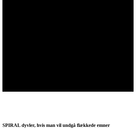
Gode dyvler giver hurtigere produktion
SPIRAL dyvler, hvis man vil undgå flækkede emner