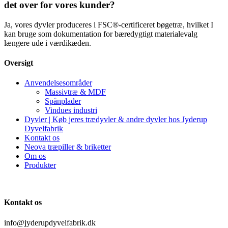
det over for vores kunder?
Ja, vores dyvler produceres i FSC®-certificeret bøgetræ, hvilket I
kan bruge som dokumentation for bæredygtigt materialevalg
længere ude i værdikæden.
Oversigt
Anvendelsesområder
Massivtræ & MDF
Spånplader
Vindues industri
Dyvler | Køb jeres trædyvler & andre dyvler hos Jyderup
Dyvelfabrik
Kontakt os
Neova træpiller & briketter
Om os
Produkter
Kontakt os
info@jyderupdyvelfabrik.dk