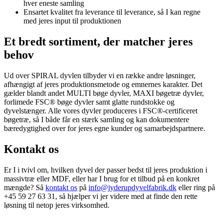
hver eneste samling
Ensartet kvalitet fra leverance til leverance, så I kan regne
med jeres input til produktionen
Et bredt sortiment, der matcher jeres
behov
Ud over SPIRAL dyvlen tilbyder vi en række andre løsninger,
afhængigt af jeres produktionsmetode og emnernes karakter. Det
gælder blandt andet MULTI bøge dyvler, MAXI bøgetræ dyvler,
forlimede FSC® bøge dyvler samt glatte rundstokke og
dyvelstænger. Alle vores dyvler produceres i FSC®-certificeret
bøgetræ, så I både får en stærk samling og kan dokumentere
bæredygtighed over for jeres egne kunder og samarbejdspartnere.
Kontakt os
Er I i tvivl om, hvilken dyvel der passer bedst til jeres produktion i
massivtræ eller MDF, eller har I brug for et tilbud på en konkret
mængde? Så
kontakt os
på
info@jyderupdyvelfabrik.dk
eller ring på
+45 59 27 63 31, så hjælper vi jer videre med at finde den rette
løsning til netop jeres virksomhed.